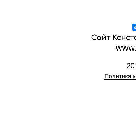
Исакиевским собором?
18:26 - Что теперь буде
19:18 - Ситуация с ми
20:00 - Разве управите
Сайт Конс
расплачиваться за этот
www.
21:07 - Пример сына Д
индивидуальная ответс
22:23 - Пример с одар
20
25:10 - Правильная и 
Политика 
благотворительность
29:20 - Что такое деньг
31:22 - Как паразитиче
деньги?
33:30 - Благотворитель
33:52 - Когда родились
отдать, а топить – очен