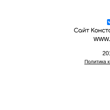
10:27 - Что значит нес
текущего воплощения?
10:55 - Если человек 
и в этом состоянии он
Сайт Конс
11:20 - Леонардо да Ви
www.
гениальности? Что так
12:46 - Во время просм
пульсировать родничок,
20
13:33 - Есть ли разница
Политика 
аудио?
14:16 - Кого раньше н
14:50 - Как понять, чт
именно правдой, именн
15:22 - Люди, которые 
17 лет?
16:45 - Какая ответств