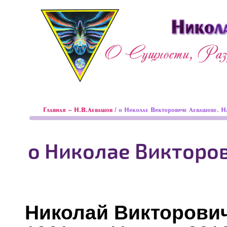
Главная - Н.В.Левашов
/ о Николае Викторовиче Левашове. 
о Николае Викторо
Николай Викторови